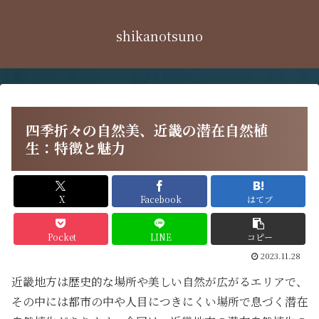
shikanotsuno
四季折々の自然美、近畿の潜在自然植
生：特徴と魅力
X
Facebook
はてブ
Pocket
LINE
コピー
2023.11.28
近畿地方は歴史的な場所や美しい自然が広がるエリアで、
その中には都市の中や人目につきにくい場所で息づく潜在