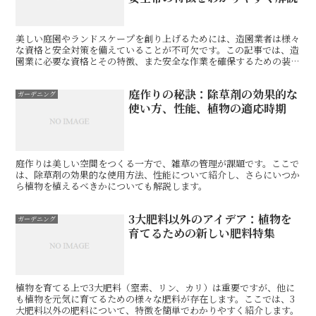
美しい庭園やランドスケープを創り上げるためには、造園業者は様々
な資格と安全対策を備えていることが不可欠です。この記事では、造
園業に必要な資格とその特徴、また安全な作業を確保するための装備
品に焦点を当て、わかりやすく解説します。
庭作りの秘訣：除草剤の効果的な
ガーデニング
使い方、性能、植物の適応時期
庭作りは美しい空間をつくる一方で、雑草の管理が課題です。ここで
は、除草剤の効果的な使用方法、性能について紹介し、さらにいつか
ら植物を植えるべきかについても解説します。
3大肥料以外のアイデア：植物を
ガーデニング
育てるための新しい肥料特集
植物を育てる上で3大肥料（窒素、リン、カリ）は重要ですが、他に
も植物を元気に育てるための様々な肥料が存在します。ここでは、3
大肥料以外の肥料について、特徴を簡単でわかりやすく紹介します。