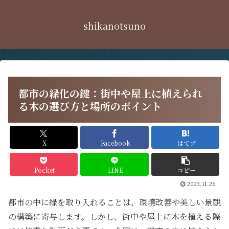
shikanotsuno
都市の緑化の鍵：街中や屋上に植えられ
る木の選び方と場所のポイント
X
Facebook
はてブ
Pocket
LINE
コピー
2023.11.26
都市の中に緑を取り入れることは、環境改善や美しい景観
の構築に寄与します。しかし、街中や屋上に木を植える際